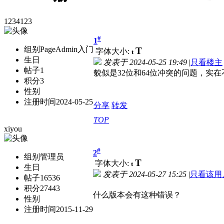
1234123
#
1
组别
PageAdmin入门
T
字体大小:
t
生日
发表于
2024-05-25 19:49
|
只看楼主
帖子
1
貌似是32位和64位冲突的问题，实
积分
3
性别
注册时间
2024-05-25
分享
转发
TOP
xiyou
#
2
组别
管理员
T
字体大小:
t
生日
发表于
2024-05-27 15:25
|
只看该用
帖子
16536
积分
27443
什么版本会有这种错误？
性别
注册时间
2015-11-29