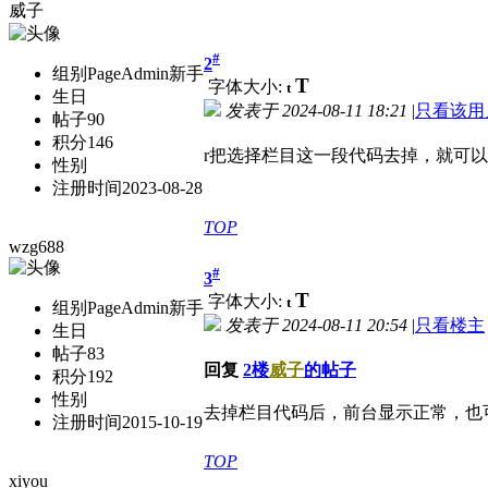
威子
#
2
组别
PageAdmin新手
T
字体大小:
t
生日
发表于
2024-08-11 18:21
|
只看该用
帖子
90
积分
146
r把选择栏目这一段代码去掉，就可
性别
注册时间
2023-08-28
TOP
wzg688
#
3
T
字体大小:
t
组别
PageAdmin新手
发表于
2024-08-11 20:54
|
只看楼主
生日
帖子
83
回复
2楼
威子
的帖子
积分
192
性别
去掉栏目代码后，前台显示正常，也
注册时间
2015-10-19
TOP
xiyou