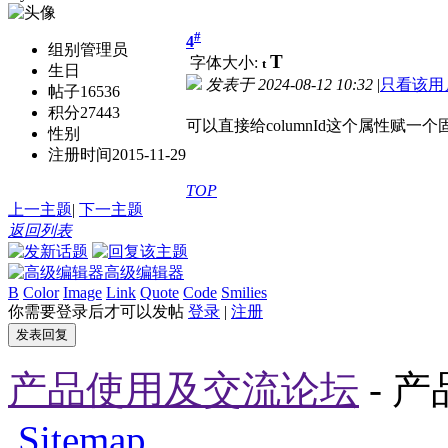
#
4
组别
管理员
T
字体大小:
t
生日
发表于
2024-08-12 10:32
|
只看该用
帖子
16536
积分
27443
可以直接给columnId这个属性赋一
性别
注册时间
2015-11-29
TOP
上一主题
|
下一主题
返回列表
高级编辑器
B
Color
Image
Link
Quote
Code
Smilies
你需要登录后才可以发帖
登录
|
注册
发表回复
产品使用及交流论坛
- 
Sitemap