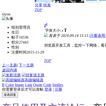
分享
转发
TOP
xiyou
#
2
组别
管理员
T
字体大小:
t
生日
发表于
2024-09-14 15:15
|
只看该用
帖子
16536
积分
27443
浏览器开发工具，监控一下网络，看
性别
注册时间
2015-11-29
TOP
上一主题
|
下一主题
返回列表
高级编辑器
B
Color
Image
Link
Quote
Code
Smilies
你需要登录后才可以发帖
登录
|
注册
发表回复