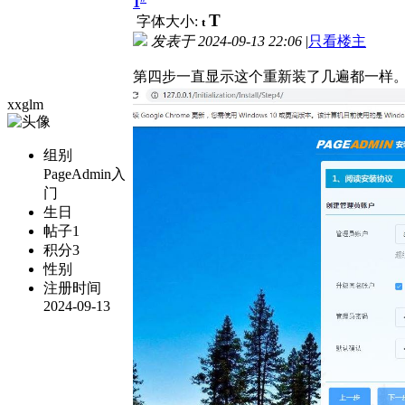
1
T
字体大小:
t
发表于
2024-09-13 22:06
|
只看楼主
第四步一直显示这个重新装了几遍都一样
xxglm
组别
PageAdmin入
门
生日
帖子
1
积分
3
性别
注册时间
2024-09-13