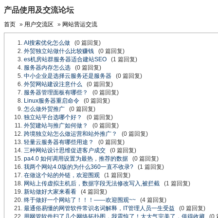
产品使用及交流论坛
首页
»
用户交流区
»
网站营运交流
AI搜索优化怎么做
(0 篇回复)
外贸独立站做什么比较赚钱
(0 篇回复)
es机房站群服务器适合建站SEO
(1 篇回复)
服务器内存怎么选
(0 篇回复)
中小企业是选择云服务还是服务器
(0 篇回复)
外贸网站建设注意什么
(0 篇回复)
服务器管理面板有哪些？
(0 篇回复)
Linux服务器重启命令
(0 篇回复)
怎么做外贸推广
(0 篇回复)
独立站平台选哪个好？
(0 篇回复)
外贸建站与推广如何做？
(0 篇回复)
跨境独立站怎么做运营和站外推广？
(0 篇回复)
轻量云服务器有哪些用途？
(0 篇回复)
三种网站设计思维促进客户成交
(0 篇回复)
pa4.0 如何调用设置为最热，推荐的数据
(0 篇回复)
我两个网站4.0版的为什么360一直不收录?
(1 篇回复)
在做这个站的外链，欢迎围观
(1 篇回复)
网站上传虚拟主机后，数据字段无法修改写入,被拦截
(1 篇回复)
新站做好大家来看看
(4 篇回复)
终于做好一个网站了！！！——欢迎围观~~
(4 篇回复)
最通俗易懂的网管软件常识名词解释，IT管理人员一生受益
(0 篇回复)
用网管软件扫了几个网络拓扑图，我震惊了！太大气完美了，值得收藏
(0 