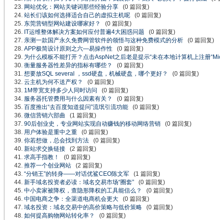
网站优化：网站关键词那些经验分享
(0 篇回复)
站长们该如何选择适合自己的虚拟主机呢
(0 篇回复)
东莞营销型网站建设哪家好？
(0 篇回复)
IT运维整体解决方案如何应付普遍4大困惑问题
(0 篇回复)
亲测一款国产永久免费网管软件的领悟与这种免费模式的分析
(0 篇回复)
APP极简设计原则之六—易操作性
(0 篇回复)
为什么模板不能打开？点击AspNet之后老是提示“未在本地计算机上注册“Microsoft.
衡量服务器性差异的指标有哪些？
(0 篇回复)
想要放SQL several ，ssd硬盘，机械硬盘，哪个更好？
(0 篇回复)
云主机为何不送产权？
(0 篇回复)
1M带宽支持多少人同时访问
(0 篇回复)
服务器托管费用与什么因素有关？
(0 篇回复)
百度推出“去百度知道提问”流氓引流功能
(0 篇回复)
微信营销六部曲
(1 篇回复)
90后创业史，专业网站实现自动赚钱的移动网络营销
(0 篇回复)
用户体验是重中之重
(0 篇回复)
你若想做，总会找到方法
(0 篇回复)
新站求交换链接
(2 篇回复)
求高手指教！
(0 篇回复)
推荐一个创业网站
(2 篇回复)
“分销王”的转身——对话优鲨CEO陈文军
(1 篇回复)
新手域名投资者必读：域名交易市场“圈套”
(0 篇回复)
中小卖家被降权，查隐形降权的工具能信么？
(0 篇回复)
中国电商之争：全渠道电商机会更大
(0 篇回复)
域名投资：域名交易中的高价策略与低价策略
(0 篇回复)
如何提高购物网站转化率？
(0 篇回复)