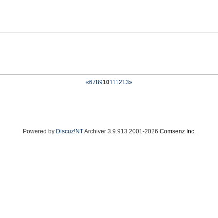
«
6
7
8
9
10
11
12
13
»
Powered by
Discuz!NT
Archiver 3.9.913 2001-2026
Comsenz Inc.