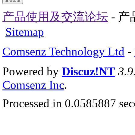
发表回复
产品使用及交流论坛
- 
Sitemap
Comsenz Technology Ltd
-
Powered by
Discuz!NT
3.9
Comsenz Inc
.
Processed in 0.0585887 seco