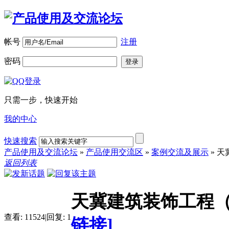
帐号
注册
密码
登录
只需一步，快速开始
我的中心
快速搜索
产品使用及交流论坛
»
产品使用交流区
»
案例交流及展示
»
天
返回列表
天冀建筑装饰工程
查看:
11524
|
回复:
1
链接]