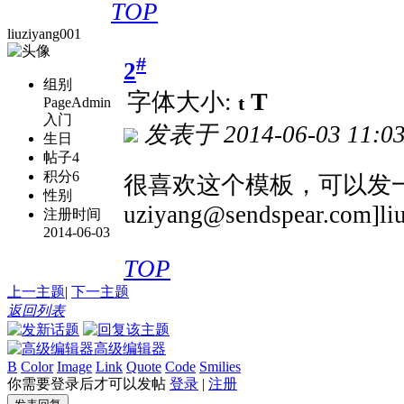
TOP
liuziyang001
#
2
组别
T
字体大小:
t
PageAdmin
入门
发表于
2014-06-03 11:0
生日
帖子
4
积分
6
很喜欢这个模板，可以发一下吗[
性别
uziyang@sendspear.com]liu
注册时间
2014-06-03
TOP
上一主题
|
下一主题
返回列表
高级编辑器
B
Color
Image
Link
Quote
Code
Smilies
你需要登录后才可以发帖
登录
|
注册