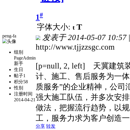
#
1
T
字体大小:
t
发表于
2014-05-07 10:57
|
peng-fa
http://www.tjjzzsgc.com
组别
PageAdmin
新手
[p=null, 2, left]
天冀建筑
生日
计、施工、售后服务为一体
帖子
1
积分
58
质服务”的企业精神，公司
性别
注册时间
强大施工队伍，并多次安排
2014-04-21
做法，把握流行趋势，以规
工，服务力求为客户创造一
分享
转发