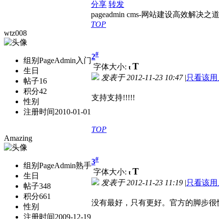
分享
转发
pageadmin cms-网站建设高效解决之
TOP
wtz008
#
2
组别
PageAdmin入门
T
字体大小:
t
生日
发表于
2012-11-23 10:47
|
只看该用
帖子
16
积分
42
支持支持!!!!!
性别
注册时间
2010-01-01
TOP
Amazing
#
3
组别
PageAdmin熟手
T
字体大小:
t
生日
发表于
2012-11-23 11:19
|
只看该用
帖子
348
积分
661
没有最好，只有更好。官方的脚步很
性别
注册时间
2009-12-19