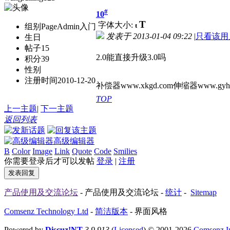
#
10
T
字体大小:
t
组别
PageAdmin入门
发表于
2013-01-04 09:22
|
只看该用
生日
帖子
15
2.0能直接升级3.0吗
积分
39
性别
注册时间
2010-12-20
补偿器www.xkgd.com伸缩器www.gyht9
TOP
上一主题
|
下一主题
返回列表
高级编辑器
B
Color
Image
Link
Quote
Code
Smilies
你需要登录后才可以发帖
登录
|
注册
发表回复
产品使用及交流论坛
- 产品使用及交流论坛 -
统计
-
Sitemap
Comsenz Technology Ltd
-
简洁版本
-
界面风格
Powered by
Discuz!NT
3.9.913
(
Licensed
) © 2001-2026
Comsenz I