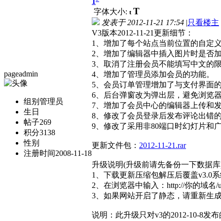
1
T
字体大小:
t
发表于
2012-11-21 17:54
|
只看楼主
V3版本2012-11-21更新细节：
1、增加了每个站点当前位置的自定
2、增加了编辑器中插入图片时是否
3、取消了注册会员不能填写中文的
pageadmin
4、增加了管理员添加会员的功能。
5、会员订单管理增加了与支付界面
6、后台弹窗改为弹出层，避免浏览
组别
管理员
7、增加了会员中心的编辑器上传和
生日
8、修改了会员登录后发布评论出错的b
帖子
269
9、修改了采用非80端口时幻灯片和广
积分
3138
性别
更新文件包：
2012-11-21.rar
注册时间
2008-11-18
升级说明(升级前请先备份一下数据库
1、下载更新压缩包解压后覆盖v3.0
2、在浏览器中输入：http://你的域名/
3、如果网站开启了静态，请重新生
说明：此升级只对v3的2012-10