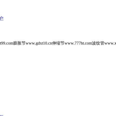
户
9.com膨胀节www.gdxt10.cn伸缩节www.777ht.com波纹管www.xk
nc
.