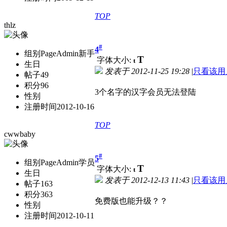
TOP
thlz
#
4
组别
PageAdmin新手
T
字体大小:
t
生日
发表于
2012-11-25 19:28
|
只看该用
帖子
49
积分
96
3个名字的汉字会员无法登陆
性别
注册时间
2012-10-16
TOP
cwwbaby
#
5
组别
PageAdmin学员
T
字体大小:
t
生日
发表于
2012-12-13 11:43
|
只看该用
帖子
163
积分
363
免费版也能升级？？
性别
注册时间
2012-10-11