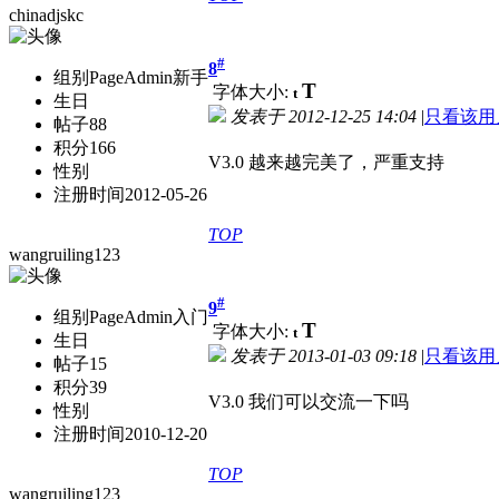
chinadjskc
#
8
组别
PageAdmin新手
T
字体大小:
t
生日
发表于
2012-12-25 14:04
|
只看该用
帖子
88
积分
166
V3.0 越来越完美了，严重支持
性别
注册时间
2012-05-26
TOP
wangruiling123
#
9
组别
PageAdmin入门
T
字体大小:
t
生日
发表于
2013-01-03 09:18
|
只看该用
帖子
15
积分
39
V3.0 我们可以交流一下吗
性别
注册时间
2010-12-20
TOP
wangruiling123