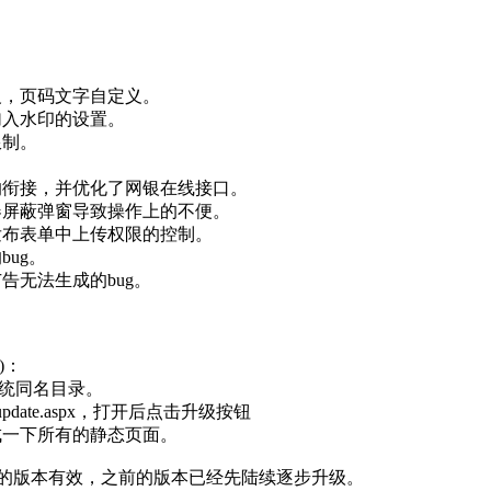
义，页码文字自定义。
加入水印的设置。
限制。
的衔接，并优化了网银在线接口。
器屏蔽弹窗导致操作上的不便。
发布表单中上传权限的控制。
ug。
告无法生成的bug。
)：
系统同名目录。
update.aspx，打开后点击升级按钮
成一下所有的静态页面。
-8发布的版本有效，之前的版本已经先陆续逐步升级。